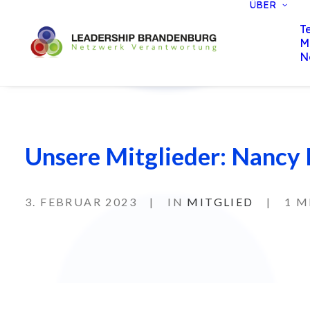
ÜBER
T
M
N
Unsere Mitglieder: Nancy
3. FEBRUAR 2023
|
IN
MITGLIED
|
1 M