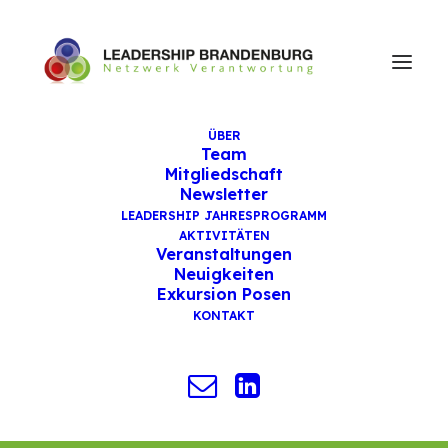
ÜBER
Team
WIR FREUEN UNS AUF SIE!
Mitgliedschaft
Newsletter
LEADERSHIP JAHRESPROGRAMM
Anmeldung zur
AKTIVITÄTEN
Informationsveranstaltung
Veranstaltungen
Neuigkeiten
"Trisektorales Leadership
Exkursion Posen
Jahresprogramm 2025"
KONTAKT
am 09.01.2025 um 17 Uhr
Nach erfolgter Anmeldung, erhalten Sie die
Einwahldaten per E-Mail.